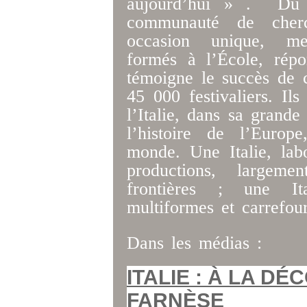
aujourd’hui » . Du 
communauté de cherc
occasion unique, mem
formés à l’École, répo
témoigne le succès de c
45 000 festivaliers. Ils
l’Italie, dans sa grande
l’histoire de l’Euro
monde. Une Italie, labo
productions, largem
frontières ; une Ita
multiformes et carrefour
Dans les médias :
ITALIE : À LA D
FARNÈSE