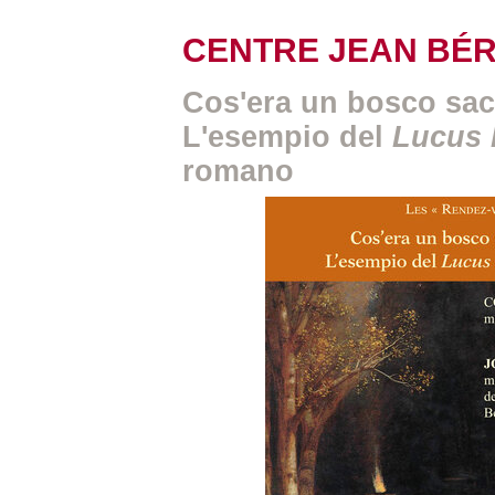
CENTRE JEAN BÉ
Cos'era un bosco sac
L'esempio del
Lucus 
romano