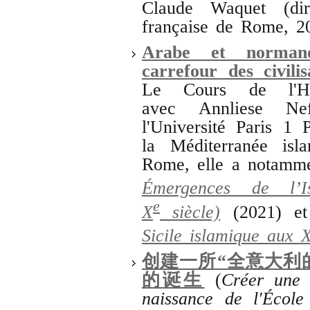
Claude Waquet (di
française de Rome, 2
Arabe et normand
carrefour des civilis
Le Cours de l'Hist
avec Annliese Nef
l'Université Paris 1 
la Méditerranée isl
Rome, elle a notamm
Émergences de l’I
e
X
siècle)
(2021)
e
Sicile islamique aux 
创建一所“全意大利
的诞生
(
Créer une 
naissance de l'Écol