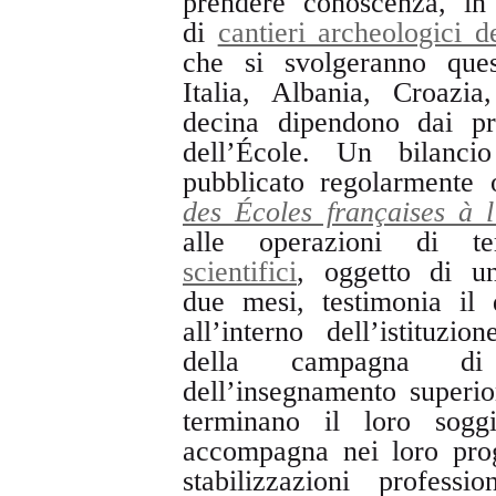
prendere conoscenza, in 
di
cantieri archeologici 
che si svolgeranno ques
Italia, Albania, Croazi
decina dipendono dai pro
dell’École. Un bilanc
pubblicato regolarmente
des Écoles françaises à l
alle operazioni di te
scientifici
, oggetto di u
due mesi, testimonia il
all’interno dell’istituz
della campagna di 
dell’insegnamento superio
terminano il loro soggi
accompagna nei loro proge
stabilizzazioni profess