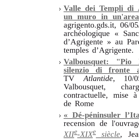
Valle dei Templi di A
un muro in un'area
agrigento.gds.it, 06/
archéologique « Sanct
d’Agrigente » au Par
temples d’Agrigente.
Valbousquet: "Pio
silenzio di fronte 
TV
Atlantide
, 10/0
Valbousquet, ch
contractuelle, mise à
de Rome
« Dé-péninsuler l’It
recension de l'ouvrag
e
e
XII
-XIX
siècle
, Je