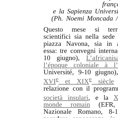
franç
e la Sapienza Univers
(Ph. Noemi Moncada / 
Questo mese si terra
scientifici sia nella sed
piazza Navona, sia in a
essa: tre convegni intern
10 giugno),
L’african
l’époque coloniale à l’
Université, 9-10 giugno
e
e
XVI
et XIX
siècle
(
relazione con il progra
società insulari
, e la
monde romain
(EFR, S
Nazionale Romano, 8-1