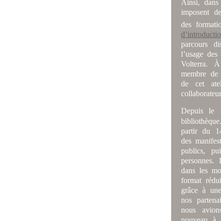
Ainsi, dans
imposent de
des formati
d’introduct
parcours di
l’usage des
Volterra.
membre de l
de cet ate
collaborate
Depuis le 
bibliothèque
partir du 
des manifes
publics, pu
personnes.
dans les mo
format rédu
grâce à une
nos partena
nous avion
nouveau à