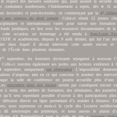
 le respect des mesures sanitaires qui, pour assurer la sécurité d
s contraintes nombreuses, l’établissement a repris, dès le 31 aoû
e
ons doctorales et post-doctorales, en commençant par la
4
édition
ion aux sources du droit romain
. Celui-ci réunit 12 jeunes ch
sciplinaires et internationaux variés pour suivre une formatio
 fonds juridiques, en lien avec les ressources documentaires de la 
 À cette occasion, un hommage a été rendu à
Jean-Louis Fer
’EFR et académicien, disparu le 9 août dernier, qui fut l’un des 
lier dans lequel il devait intervenir cette année encore et
ur de l’École dans plusieurs domaines.
er
1
septembre, les boursiers doctorants rejoignent à nouveau l
. Celle-ci rouvrira également ses portes aux lecteurs extérieurs à l’
14 septembre, uniquement
sur réservation
. L’impossibilité demeure
tations d’ampleur, tant en ce qui concerne le nombre des interven
isque la salle de conférence ne pourra accueillir plus d’une 
 Les
rencontres dans nos locaux
seront par conséquent encore ex
is à venir, des ateliers de formation, des séminaires, des journées
it qu’il sera cependant possible d’ouvrir à des participations plu
 diffusion directe en ligne permettant d’y assister à distance. En
ires, nous reprenons ce mois-ci le cycle des
Lectures méditerra
s dû interrompre au printemps, et nous aurons le plaisir d’ac
 Rome Ali Benmakhlouf pour la suite de ses «
voyages philo