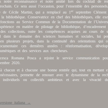
s notre reconnaissance et notre amitié lors du cocktail de re
rochain. Ce sera aussi l’occasion, pour l’ensemble des personnels,
er
e de Cécile Martini, qui a remplacé au 1
septembre Clément 
 la bibliothèque. Conservatrice en chef des bibliothèques, elle exe
 fonctions au Service Commun de la Documentation de l’Universi
xpérience en matière de pilotage de bibliothèque, d’encadrement 
des collections, outre les compétences acquises au cours de 
el dans le domaine des sciences humaines et sociales, lui pe
n plusieurs projets, dans la continuité des orientations qui 
documentaire ces dernières années : réinformatisation, dévelo
numériques et des services aux chercheurs.
ncesca Romana Posca a rejoint le service communication po
cembre 2020.
 à chacun et à chacune une bonne rentrée qui, tout en mettant 
 nécessaires, permette de renouer avec le dynamisme de la rec
s individuels ou collectifs ambitieux et avec la vivacité d
.
versione italiana →