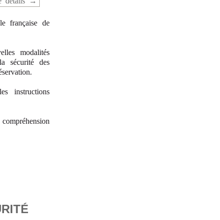
 details
le française de
lles modalités
a sécurité des
servation.
s instructions
e compréhension
RITÉ