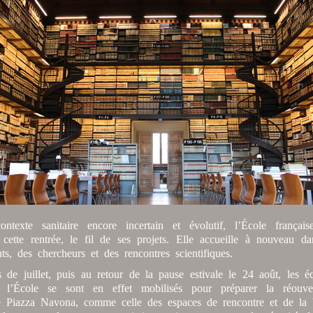
ntexte sanitaire encore incertain et évolutif, l’École frança
 cette rentrée, le fil de ses projets. Elle accueille à nouveau d
ts, des chercheurs et des rencontres scientifiques.
 de juillet, puis au retour de la pause estivale le 24 août, les éq
e l’École se sont en effet mobilisés pour préparer la réouve
e Piazza Navona, comme celle des espaces de rencontre et de la b