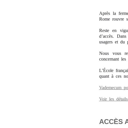
Après la ferme
Rome rouvre se
Reste en vigu
d’accès. Dans
usagers et du p
Nous vous rem
concernant les 
L’École frança
quant à ces no
Vademecum pour
Voir les détai
ACCÈS 