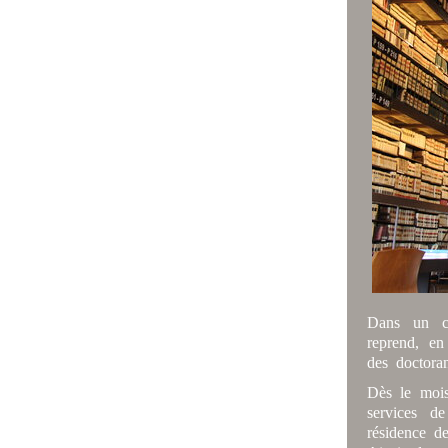
Dans un co
reprend, en
des doctoran
Dès le mois
services d
résidence d