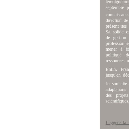
témoigneron
septembre p
connaissanc
direction de
présent ses
Sa solide e
de gestion 
professionn
mener à bie
politique 
ressources 
Enfin, Fra
jusqu'en dé
Je souhaite
adaptations
des projet
scientifiques
Leggere la 