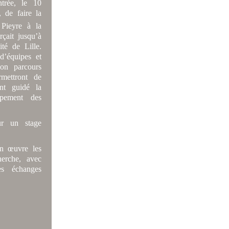
ntrée, le 10
 de faire la
Pieyre à la
rçait jusqu’à
té de Lille.
d’équipes et
son parcours
rmettront de
ont guidé la
ppement des
ur un stage
en œuvre les
herche, avec
es échanges