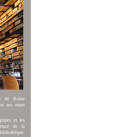
ise de Rome
ans ses murs
uipes et les
rture de la
ibliothèque.