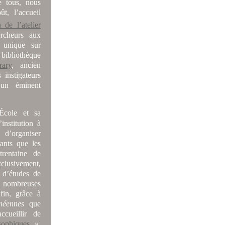
e tous, nous
t, l’accueil
 de l’atelier
ercheurs aux
n unique sur
bibliothèque
rary
, ancien
instigateurs
 un éminent
’École et sa
institution à
 d’organiser
ants que les
trentaine de
clusivement,
 d’études de
s nombreuses
fin, grâce à
néennes
que
cueillir de
sophiques
».