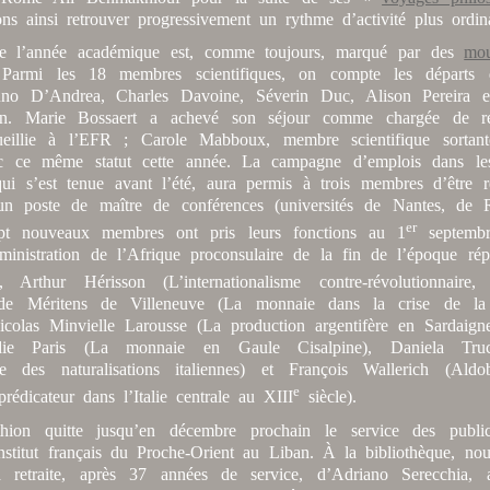
ns ainsi retrouver progressivement un rythme d’activité plus o
e l’année académique est, comme toujours, marqué par des
mo
 Parmi les 18 membres scientifiques, on compte les départs 
uno D’Andrea, Charles Davoine, Séverin Duc, Alison Pereira e
lain. Marie Bossaert a achevé son séjour comme chargée de r
illie à l’EFR ; Carole Mabboux, membre scientifique sortante
c ce même statut cette année. La campagne d’emplois dans les
 qui s’est tenue avant l’été, aura permis à trois membres d’être re
un poste de maître de conférences (universités de Nantes, de 
er
ept nouveaux membres ont pris leurs fonctions au 1
septembr
ministration de l’Afrique proconsulaire de la fin de l’époque rép
 Arthur Hérisson (L’internationalisme contre-révolutionnaire,
de Méritens de Villeneuve (La monnaie dans la crise de la
icolas Minvielle Larousse (La production argentifère en Sardai
die Paris (La monnaie en Gaule Cisalpine), Daniela Truc
ie des naturalisations italiennes) et François Wallerich (Ald
e
prédicateur dans l’Italie centrale au XIII
siècle).
hion quitte jusqu’en décembre prochain le service des public
Institut français du Proche-Orient au Liban. À la bibliothèque, no
a retraite, après 37 années de service, d’Adriano Serecchia, 