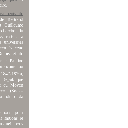
rdinaire.
uvements de
de Bertrand
t Guillaume
echerche du
, restera à
 universités
crutés cette
Reims et de
e : Pauline
ublicaine au
 1847-1876),
 République
gne au Moyen
co (Socio-
obrandino da
ations pour
us saluons le
auquel nous