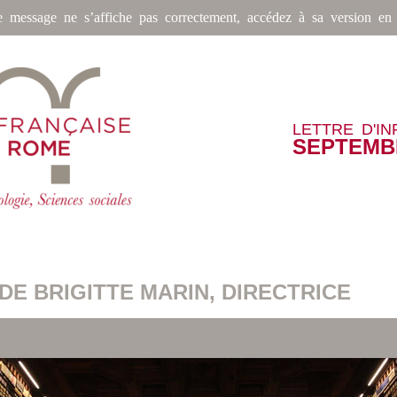
e message ne s’affiche pas correctement, accédez à sa version en 
LETTRE D'I
SEPTEMB
DE BRIGITTE MARIN, DIRECTRICE