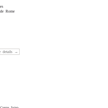
es
e de Rome
 details
 Centre Saint-