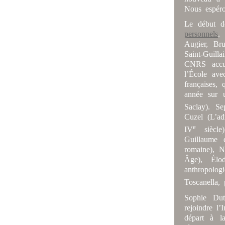
Nous espéro
Le début d
personnels
.
Augier, Br
Saint-Guil
CNRS accue
l’École ave
françaises,
année sur 
Saclay). S
Cuzel (L’ad
e
IV
siècle),
Guillaume 
romaine), N
Âge), Élo
anthropolog
Toscanella, 
Sophie Dut
rejoindre l’
départ à l