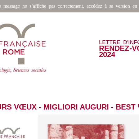
e message ne s’affiche pas correctement, accédez à sa version en 
LETTRE D'IN
RENDEZ-V
2024
RS VŒUX - MIGLIORI AUGURI - BEST