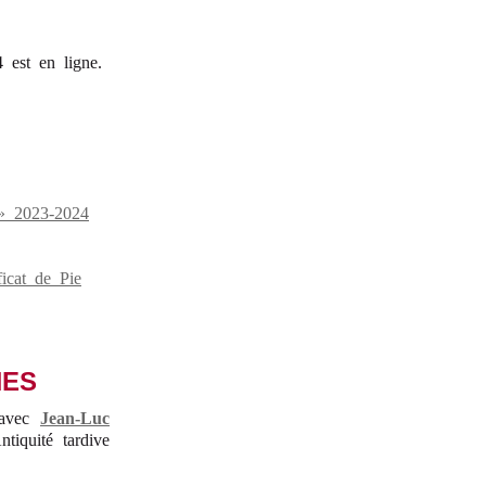
4 est en ligne.
 » 2023-2024
icat de Pie
NES
 avec
Jean-Luc
tiquité tardive