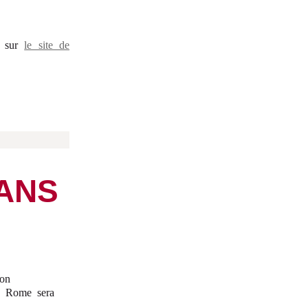
e sur
le site de
 ANS
on
de Rome sera