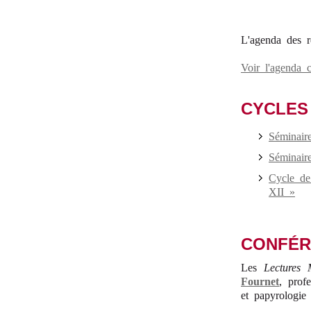
L'agenda des re
Voir l'agenda 
CYCLES
Séminair
Séminair
Cycle de
XII »
CONFÉR
Les
Lectures 
Fournet
, prof
et papyrologie