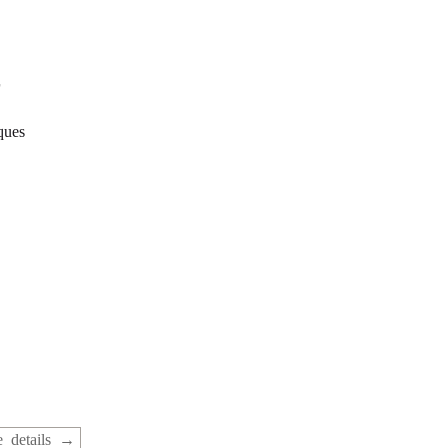
ques
 details