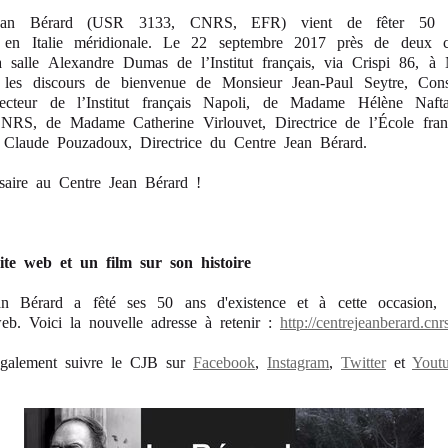
ean Bérard (USR 3133, CNRS, EFR) vient de fêter 50 ans
s en Italie méridionale. Le 22 septembre 2017 près de deux c
a salle Alexandre Dumas de l’Institut français, via Crispi 86, à 
ar les discours de bienvenue de Monsieur Jean-Paul Seytre, Con
ecteur de l’Institut français Napoli, de Madame Hélène Nafta
CNRS, de Madame Catherine Virlouvet, Directrice de l’École fra
Claude Pouzadoux, Directrice du Centre Jean Bérard.
saire au Centre Jean Bérard !
te web et un film sur son histoire
n Bérard a fêté ses 50 ans d'existence et à cette occasion,
eb. Voici la nouvelle adresse à retenir :
http://centrejeanberard.cnrs
galement suivre le CJB sur
Facebook
,
Instagram
,
Twitter
et
Yout