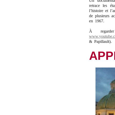
Un documentai
retrace les ét
l’histoire et l
de plusieurs a
en 1967.
À regard
www.youtube.c
& Papillault).
APP