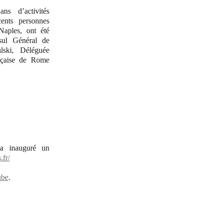
 d’activités
ents personnes
Naples, ont été
sul Général de
lski, Déléguée
nçaise de Rome
 a inauguré un
.fr/
ube
.