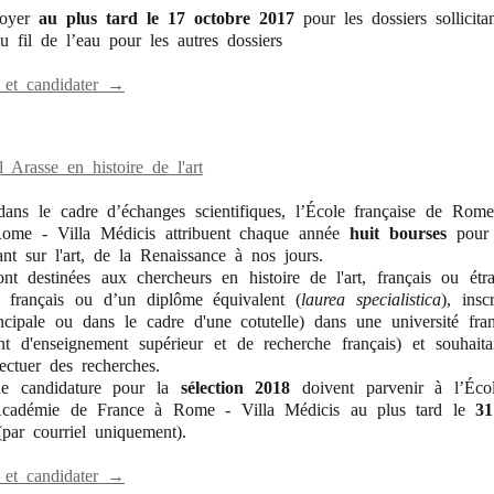
voyer
au plus tard le 17 octobre 2017
pour les dossiers sollicita
u fil de l’eau pour les autres dossiers
 et candidater →
 Arasse en histoire de l'art
ans le cadre d’échanges scientifiques, l’École française de Rom
ome - Villa Médicis attribuent chaque année
huit bourses
pour
ant sur l'art, de la Renaissance à nos jours.
t destinées aux chercheurs en histoire de l'art, français ou étran
 français ou d’un diplôme équivalent (
laurea specialistica
), insc
rincipale ou dans le cadre d'une cotutelle) dans une université fra
nt d'enseignement supérieur et de recherche français) et souhait
ctuer des recherches.
de candidature pour la
sélection 2018
doivent parvenir à l’Éco
cadémie de France à Rome - Villa Médicis au plus tard le
31
(par courriel uniquement).
 et candidater →