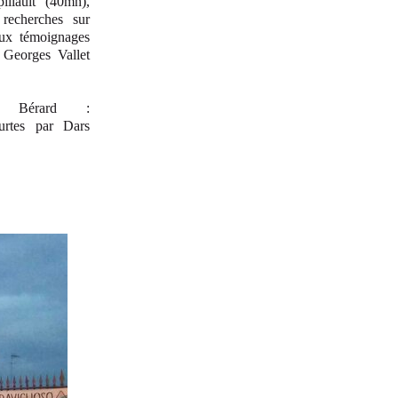
llault (40mn),
 recherches sur
 aux témoignages
 Georges Vallet
 Bérard :
ourtes par Dars