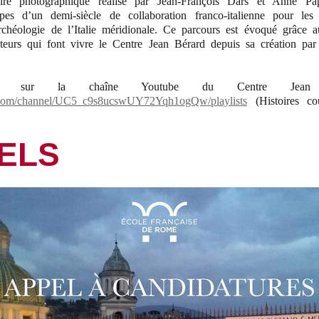
re photographique réalisé par Jean-François Dars et Anne Papi
apes d’un demi-siècle de collaboration franco-italienne pour les
’archéologie de l’Italie méridionale. Ce parcours est évoqué grâce
cteurs qui font vivre le Centre Jean Bérard depuis sa création par
er sur la chaîne Youtube du Centre Jean
om/channel/UC5_c9s8ucswUY72Yqh1ogQw/playlists
(
Histoires c
ELS