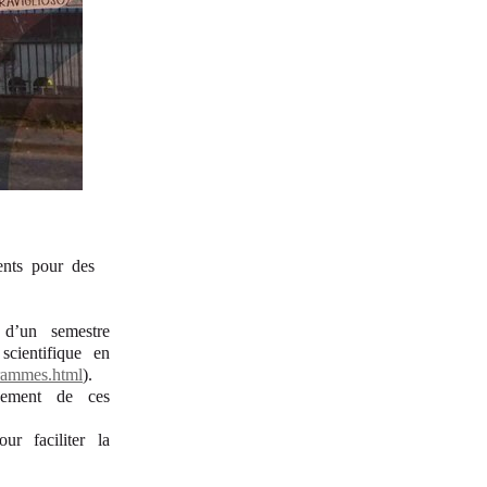
ents pour des
d’un semestre
scientifique en
grammes.html
).
chement de ces
ur faciliter la