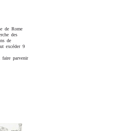
aise de Rome
erche des
ons de
eut excéder 9
 faire parvenir