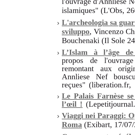
l'ouvrage d'Annliese N
islamiques" (L'Obs, 2
L'archeologia sa guar
sviluppo
, Vincenzo Ch
Bouchenaki (Il Sole 2
L’Islam à l’âge de
propos de l'ouvra
remontant aux origi
Annliese Nef bouscu
reçues" (liberation.fr,
Le Palais Farnèse se
l’œil !
(Lepetitjourna
Viaggi nei Paraggi: O
Roma
(Exibart, 17/07