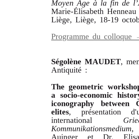
Moyen
Âge
à
la
fin
de
l
’
Marie-Élisabeth Henneau e
Liège, Liège, 18-19 octo
Programme du colloque
Ségolène
MAUDET
, me
Antiquité :
The
geometric
worksho
a
socio
-
economic
histor
iconography
between
elites
, présentation d
international
Grie
Kommunikationsmedium
,
Auinger et Dr. Elisab