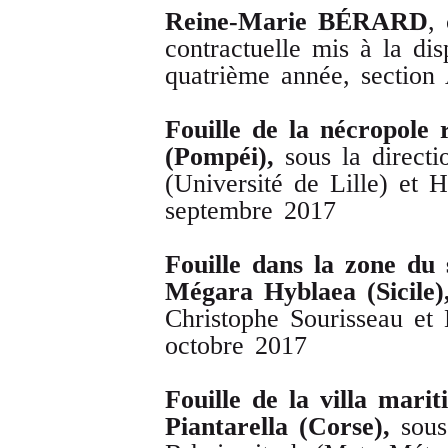
Reine
-
Marie
BÉRARD
,
contractuelle mis à la di
quatrième année, section 
Fouille
de
la
nécropole
(
Pompéi
),
sous la direct
(Université de Lille) et
septembre 2017
Fouille
dans
la
zone
du
Mégara
Hyblaea
(
Sicile
)
Christophe Sourisseau et
octobre 2017
Fouille
de
la
villa
marit
Piantarella
(
Corse
),
sous 