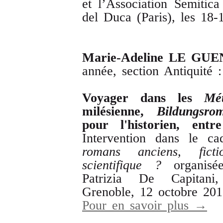
et l’Association Semitica
del Duca (Paris), les 18-
Marie
-
Adeline
LE
GUE
année, section Antiquité :
Voyager
dans
les
Mé
milésienne
,
Bildungsro
pour
l
'
historien
,
entre
Intervention dans le c
romans
anciens
,
ficti
scientifique
?
organis
Patrizia De Capitani
Grenoble, 12 octobre 20
Pour en savoir plus →