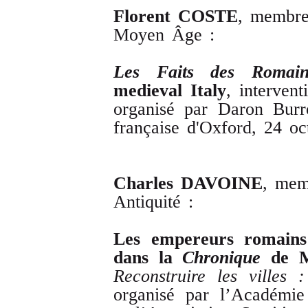
Florent
COSTE
, membre
Moyen Âge :
Les
Faits
des
Romain
medieval
Italy
, interven
organisé par Daron Burr
française d'Oxford, 24 o
Charles
DAVOINE
, mem
Antiquité :
Les
empereurs
romains
dans
la
Chronique
de
M
Reconstruire
les
villes
organisé par l’Académie d