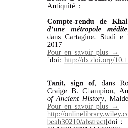
Antiquité :
Compte-rendu de Khal
d’une métropole médite
dans Cartagine. Studi e
2017
Pour en savoir plus →
[doi:
http://dx.doi.org/10.
Tanit
,
sign
of
, dans Ro
Craige B. Champion, A
of
Ancient
History
, Mald
Pour en savoir plus →
http://onlinelibrary.wile
beah30210/abstract
[doi :