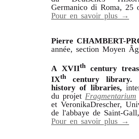
Germanico di Roma, 25 o
Pour en savoir plus →
Pierre
CHAMBERT
-
PR
année, section Moyen Âg
th
A
XVII
century
trea
th
IX
century
library
.
history
of
libraries
,
inte
du projet
Fragmentarium
et VeronikaDrescher, Univ
de l'abbaye de Saint-Gall
Pour en savoir plus →