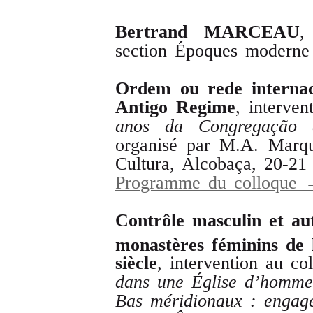
Bertrand
MARCEAU
,
section Époques moderne 
Ordem
ou
rede
interna
Antigo
Regime
, interven
anos
da
Congregação
organisé par M.A. Marqu
Cultura, Alcobaça, 20-21
Programme du colloque
Contrôle
masculin
et
au
monastères
féminins
de
siècle
, intervention au co
dans
une
Église
d
’
homme
Bas
méridionaux
:
engag