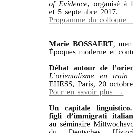
of
Evidence
, organisé à 
et 5 septembre 2017.
Programme du colloque
Marie
BOSSAERT
, mem
Époques moderne et cont
Débat
autour
de
l
’
orie
L
’
orientalisme
en
train
EHESS, Paris, 20 octobr
Pour en savoir plus →
Un capitale linguistic
figli d’immigrati italia
au séminaire Mittwochsvo
du Deutsches Historisc