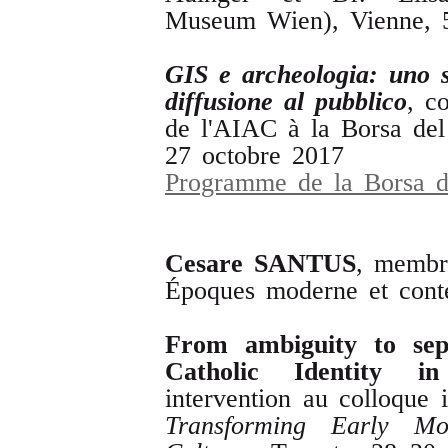
Museum Wien), Vienne, 5
GIS
e
archeologia
:
uno 
diffusione
al
pubblico
, c
de l'AIAC à la Borsa del
27 octobre 2017
Programme de la Borsa 
Cesare
SANTUS
, membre
Époques moderne et cont
From
ambiguity
to
se
Catholic
Identity
in
intervention au colloque 
Transforming
Early
Mo