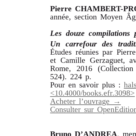
Pierre
CHAMBERT
-
PR
année, section Moyen Âg
Les
douze
compilations
Un
carrefour
des
tradi
Études réunies par Pierr
et Camille Gerzaguet, a
Rome, 2016 (Collection
524). 224 p.
Pour en savoir plus :
hal
<10.4000/books.efr.3098>
Acheter l’ouvrage →
Consulter sur OpenEdit
Bruno D’ANDREA
, mem