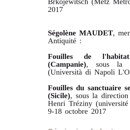
Brkojewitsch (Metz Métr
2017
Ségolène
MAUDET
, me
Antiquité :
Fouilles de l'habi
(Campanie)
, sous la d
(Università di Napoli L'O
Fouilles du sanctuaire 
(Sicile)
, sous la directio
Henri Tréziny (université
9-18 octobre 2017