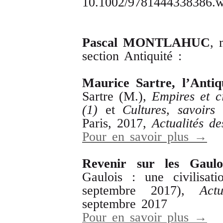
10.1002/9781444338386.
Pascal
MONTLAHUC
, 
section Antiquité :
Maurice
Sartre
,
l
’
Antiq
Sartre (M.),
Empires
et
c
(1)
et
Cultures
,
savoirs
Paris, 2017,
Actualités
de
Pour en savoir plus →
Revenir
sur
les
Gaulo
Gaulois : une civilisati
septembre 2017),
Actu
septembre 2017
Pour en savoir plus →