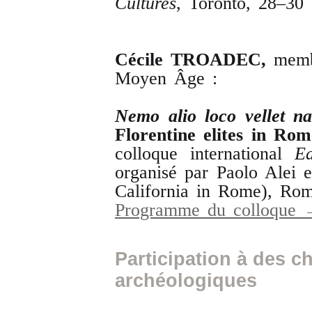
Cultures
, Toronto, 28–30
Cécile
TROADEC
,
memb
Moyen Âge :
Nemo
alio
loco
vellet
na
Florentine
elites
in
Rom
colloque international
Ea
organisé par Paolo Alei e
California in Rome), Rom
Programme du colloque
Participation à des ch
archéologiques