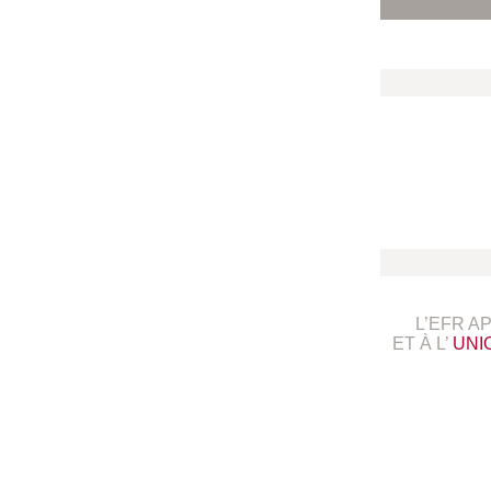
L’EFR A
ET À L’
UNI