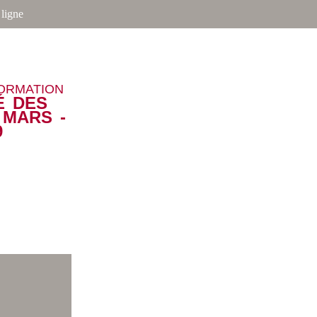
ligne
FORMATION
É DES
MARS -
9