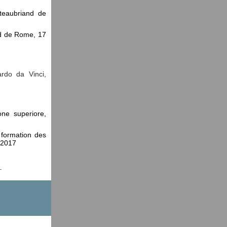
teaubriand de
nd de Rome, 17
ardo da Vinci,
ione superiore,
 formation des
 2017
→