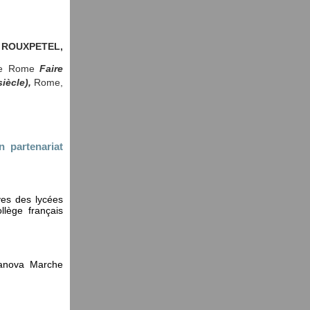
 ROUXPETEL,
e de Rome
Faire
iècle),
Rome,
n partenariat
èves des lycées
llège français
itanova Marche