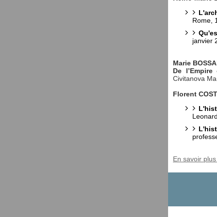
L'arc
Rome, 1
Qu'es
janvier
Marie BOSS
De l’Empire 
Civitanova Ma
Florent COS
L'his
Leonard
L'his
profess
En savoir plus