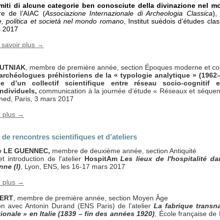
imiti di alcune categorie ben conosciute della divinazione nel
re de l’AIAC (
Associazione Internazionale di Archeologia Classica
)
ne, politica et società nel mondo romano
, Institut suédois d’études cl
s 2017
 savoir plus →
LUTNIAK
, membre de première année, section Époques moderne et c
archéologues préhistoriens de la « typologie analytique » (1962–1
e d’un collectif scientifique entre réseau socio-cognitif e
individuels,
communication à la journée d’étude « Réseaux et séque
Ined, Paris, 3 mars 2017
r plus →
de rencontres scientifiques et d’ateliers
ne LE GUENNEC,
membre de deuxième année, section Antiquité
t introduction de l'atelier
HospitAm
Les lieux de l'hospitalité da
ne (I)
, Lyon, ENS, les 16-17 mars 2017
r plus →
AERT
, membre de première année, section Moyen Âge
on avec Antonin Durand (ENS Paris) de l’atelier
La fabrique transna
ionale » en Italie (1839 – fin des années 1920)
, École française de