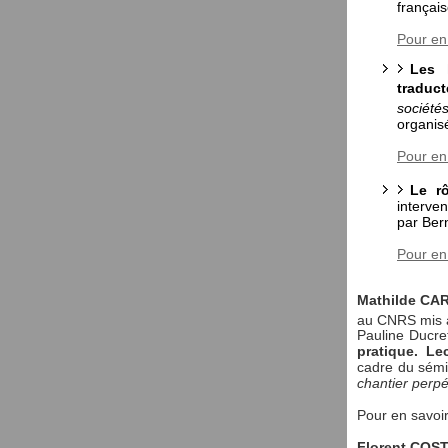
françai
Pour en
Les 
traduct
société
organis
Pour en
Le r
interve
par Ber
Pour en
Mathilde CA
au CNRS mis à 
Pauline Ducre
pratique. Le
cadre du sém
chantier perpé
Pour en savoi
Florent COS