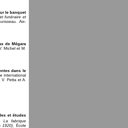
sur le banquet
t funéraire et
risseau. Aix-
 cas de Mégara
V. Michel et M.
entes dans le
 international
 V. Petta et A.
ales et études
op
La fabrique
s 1920)
, École