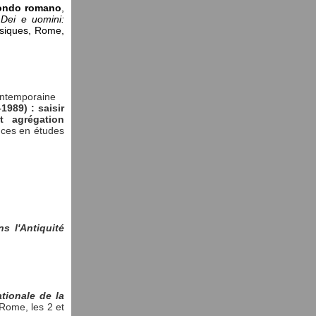
 mondo romano
,
,
Dei e uomini:
assiques, Rome,
ontemporaine
989) : saisir
t agrégation
nces en études
ns l'Antiquité
tionale de la
 Rome, les 2 et