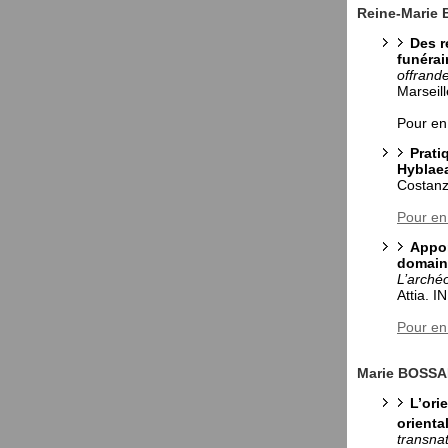
Reine-Marie
Des r
funérai
offrand
Marseil
Pour en
Prati
Hyblae
Costanzi
Pour en
Appor
domaine
L’archéo
Attia. 
Pour en
Marie BOSS
L’ori
orient
transna