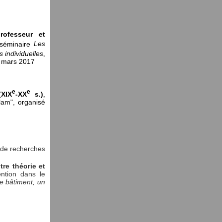
rofesseur et
e séminaire
Les
 individuelles
,
0 mars 2017
e
e
XIX
-XX
s.)
,
lam", organisé
 de recherches
tre théorie et
ention dans le
e bâtiment, un