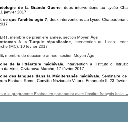
héologie de la Grande Guerre
, deux interventions au Lycée Cha
1 janvier 2017
t-ce que l’archéologie ?
, deux interventions au Lycée Chateaubria
 2017
AERT
, membre de première année, section Moyen Âge
ottoman à la Turquie républicaine
, intervention au Liceo Leon
rche (MC), 10 février 2017
TE,
membre de deuxième année, section Moyen Âge
toire de la littérature médiévale
, intervention à l’Istituto di Istruz
o da Vinci, Civitanova Marche, 17 février 2017
toire des langues dans la Méditerranée médiévale
, Séminaire de
eurs Esabac, Rome, Convitto Nazionale Vittorio Emanuele II, 23 février
 sur le programme Esabac en partenariat avec l’Institut français Italia 