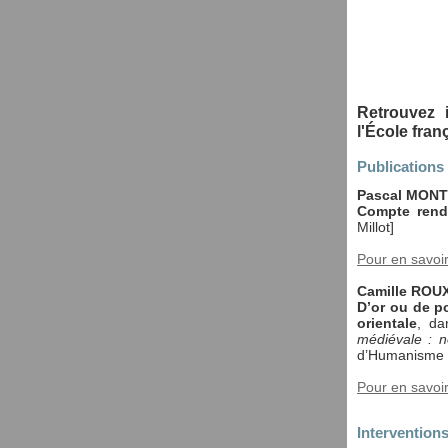
Retrouvez 
l'École fra
Publications
Pascal MON
Compte ren
Millot]
Pour en savoi
Camille ROU
D’or ou de po
orientale
, da
médiévale : n
d’Humanisme e
Pour en savoi
Intervention