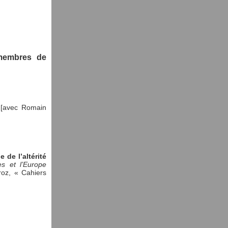
 membres de
 [avec Romain
 de l’altérité
es et l’Europe
roz, « Cahiers