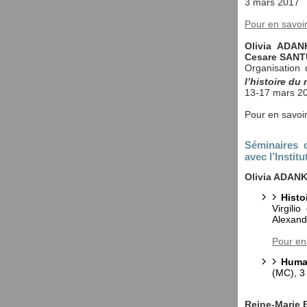
3 mars 2017
Pour en savoi
Olivia ADA
Cesare SANT
Organisation 
l’histoire du
13-17 mars 2
Pour en savoir
Séminaires d
avec l’Institu
Olivia ADAN
Histo
Virgili
Alexand
Pour en
Huma
(MC), 3
Reine-Marie