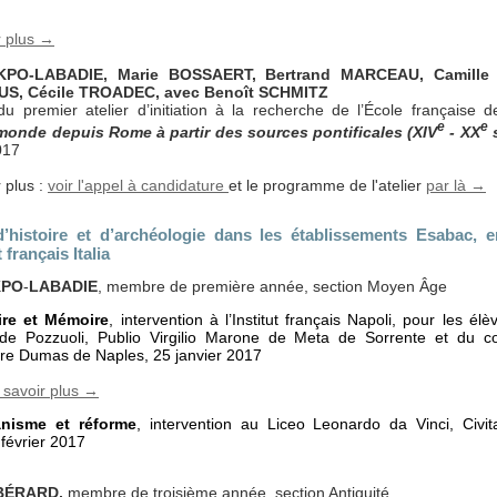
r plus →
NKPO-LABADIE, Marie BOSSAERT, Bertrand MARCEAU, Camille
US, Cécile TROADEC, avec Benoît SCHMITZ
du premier atelier d’initiation à la recherche de l’École français
e
e
 monde depuis Rome à partir des sources pontificales (XIV
- XX
s
017
 plus :
voir l'appel à candidature
et le programme de l'atelier
par là →
’histoire et d’archéologie dans les établissements Esabac, e
t français Italia
KPO
-
LABADIE
, membre de première année, section Moyen Âge
ire et Mémoire
, intervention à l’Institut français Napoli, pour les él
o de Pozzuoli, Publio Virgilio Marone de Meta de Sorrente et du co
re Dumas de Naples, 25 janvier 2017
 savoir plus →
nisme et réforme
, intervention au Liceo Leonardo da Vinci, Civ
 février 2017
 BÉRARD,
membre de troisième année, section Antiquité