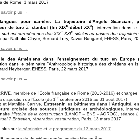
se de Rome, 3 mars 2017
 savoir plus →
langues pour carrière. La trajectoire d'Angelo Scanziani, p
e
e
eur de turc à Istanbul (fin XIX
-début XX
)
, intervention dans l
e
e
s sud-est européennes des XIX
-XXI
siècles au prisme des trajectoires
é par Nathalie Clayer, Bernard Lory, Xavier Bougarel, EHESS, Paris, 2
 savoir plus →
ôle des Arméniens dans l’enseignement du turc en Europe (
ntion dans le séminaire "Anthropologie historique des chrétiens en Is
nard Heyberger, EHESS, Paris, 22 mars 2017
 savoir plus →
RRIVE,
membre de l'École française de Rome (2013-2016) et chargée
er
disposition de l’École (du 1
septembre 2016 au 31 août 2017)
t et Mathilde Carrive,
Entretenir les bâtiments dans l’Antiquité, en
cture croisée des sources juridiques et archéologiques
, interv
inaire
Histoire de la construction
(LAMOP – ENS – AOROC), séance
L
tuel ? Entretien, réparation, restauration
, Paris, 13 mars 2017
r plus sur
le séminaire
et le
programme du 13 mars 2017
TE,
membre de deuxième année, section Moyen Âge