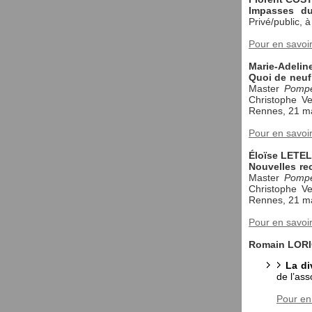
Impasses du
Privé/public, 
Pour en savoi
Marie-Adeli
Quoi de neuf
Master
Pompé
Christophe V
Rennes, 21 m
Pour en savoi
Éloïse LETE
Nouvelles re
Master
Pompé
Christophe V
Rennes, 21 m
Pour en savoi
Romain LORI
La di
de l’as
Pour en