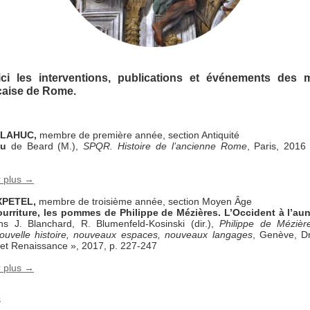
ici les interventions, publications et événements des
nçaise de Rome.
TLAHUC,
membre de première année, section Antiquité
du
de Beard (M.),
SPQR. Histoire de l’ancienne Rome
, Paris, 2016
r plus →
XPETEL,
membre de troisième année, section Moyen Âge
urriture, les pommes de Philippe de Mézières. L’Occident à l’aune
ns J. Blanchard, R. Blumenfeld-Kosinski (dir.),
Philippe de Mézièr
ouvelle histoire, nouveaux espaces, nouveaux langages
, Genève, D
t Renaissance », 2017, p. 227-247
r plus →
s