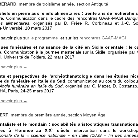
 BÉRARD,
membre de troisième année, section Antiquité
eliefs en pierre aux reliefs alimentaires : trente ans de recherche 
re.
Communication dans le cadre des rencontres GAAF-MAGI
Banque
es alimentaires
, organisés par D. Frère R. Corbineau et J.-C. Sou
le Université, 10 mars 2017
 savoir plus sur
le programme
et sur les
rencontres GAAF-MAGI
ques funéraires et naissance de la cité en Sicile orientale : le
a.
Communication à la journée masteriale sur la Sicile, organisée par 
, Université de Poitiers, 22 mars 2017
 savoir plus →
ts et perspectives de l’archéothanatologie dans les études réc
 du funéraire en Italie du Sud
, communication au cours du colloque
logie funéraire en Italie du Sud
, organisé par C. Mazet, D. Costanzo,
INHA, Paris, 24-25 mars 2017
 savoir plus →
AERT
, membre de première année, section Moyen Âge
entaliste et le mondain : sociabilités aristocratiques transnation
e
ales à Florence au XIX
siècle
, intervention dans le worksh
tionale de la « science nationale » en Italie (1839 – fin des année