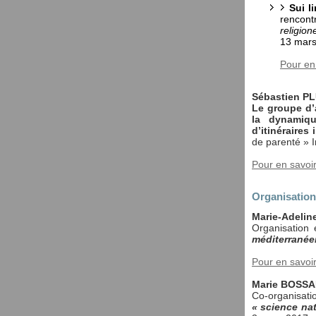
Sui l
rencont
religio
13 mar
Pour en
Sébastien P
Le groupe d’
la dynamiqu
d’itinéraires 
de parenté » 
Pour en savoi
Organisation 
Marie-Adeli
Organisation e
méditerranéen
Pour en savoi
Marie BOSS
Co-organisati
« science nat