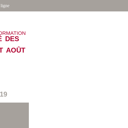
ligne
FORMATION
É DES
ET AOÛT
19