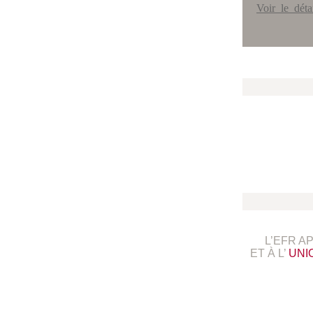
Voir le dét
L’EFR A
ET À L’
UNI