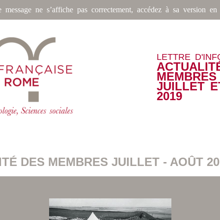
e message ne s’affiche pas correctement, accédez à sa version en 
LETTRE D'IN
ACTUALIT
MEMBRES
JUILLET 
2019
TÉ DES MEMBRES JUILLET - AOÛT 20