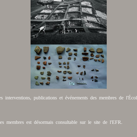
es interventions, publications et événements des membres de l'Écol
 des membres est désormais consultable sur le site de l'EFR.