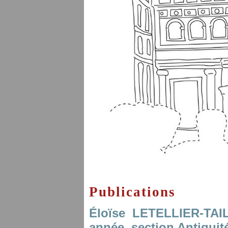
Publications
Éloïse LETELLIER-TA
année, section Antiquit