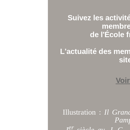
Suivez les activit
membres
de l'École 
L'actualité des mem
sit
Voir
Illustration :
Il Gran
Pamph
er
I
siècle av. J.-C. 