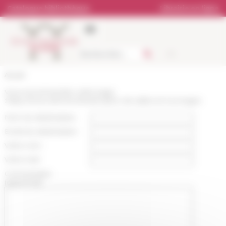
Panneau de gestion des cookies
Catalogue bibliothèque
Librairie en ligne
Accueil
Vous recommandez cette page
:
https://www.efrome.it/reservation-de-salles-et-tournages
Nom du destinataire :
Email du destinataire :
Votre nom :
Votre mail :
Commentaire
(optionnel):