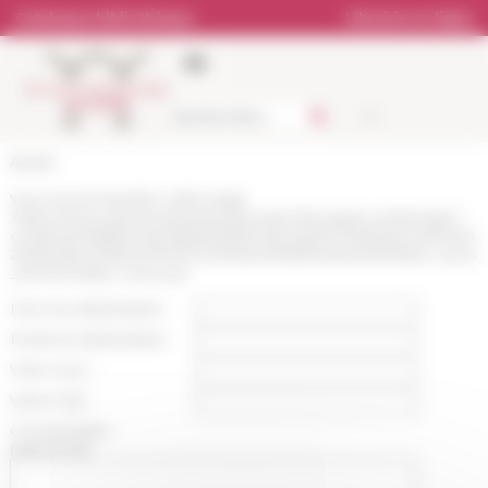
Panneau de gestion des cookies
Catalogue bibliothèque
Librairie en ligne
Accueil
Vous recommandez cette page
:
https://www.efrome.it/reseaux/ecoles-francaises-a-letranger?
cHash%3D81f8e71a57665a5139601d3ca3d077bd%26cHash%25
25253Dfec9786cd72921741cf1bdecfe9667ad%25252526tx_news
_pi1%3D%26tx_news_pi1
Nom du destinataire :
Email du destinataire :
Votre nom :
Votre mail :
Commentaire
(optionnel):