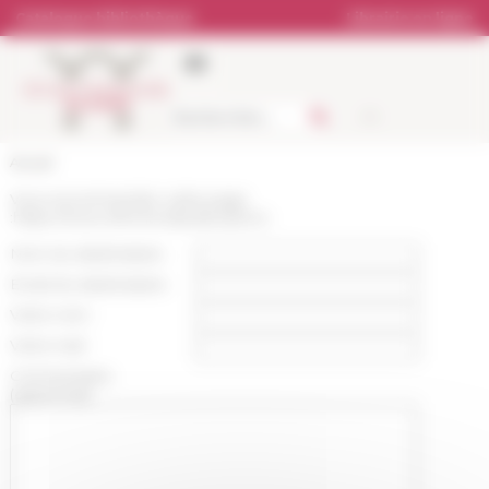
Panneau de gestion des cookies
Catalogue bibliothèque
Librairie en ligne
Accueil
Vous recommandez cette page
:
https://www.efrome.it/publications
Nom du destinataire :
Email du destinataire :
Votre nom :
Votre mail :
Commentaire
(optionnel):