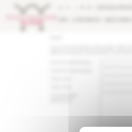
Panneau de gestion des cookies
Catalogue biblio
L'EFR
LA RECHERCHE
BIBLIOTHÈQU
Accueil
Vous recommandez cette page :
https:/
efr/les-boutiques-dostie-julien-schoevaer
Nom du destinataire :
Email du destinataire :
Votre nom :
Votre mail :
Commentaire
(optionnel):