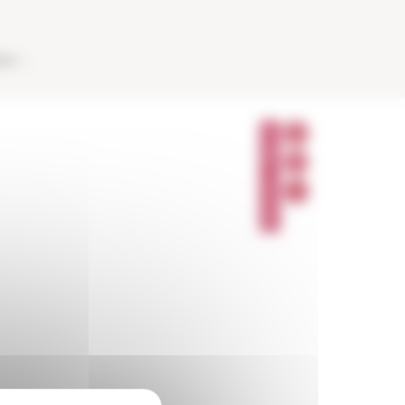
AUX
P
A
R
T
A
G
E
R