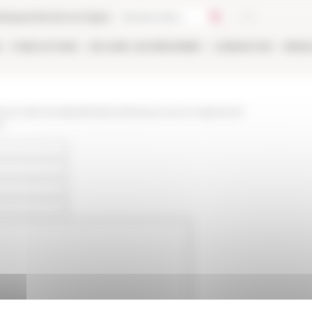
thèque
Librairie en ligne
E
PUBLICATIONS
EN LIGNE
LES PERSONNES
CANDIDATER
RÉSE
/www.efrome.it/publications/ressources-en-ligne/coll-
t