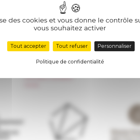
lise des cookies et vous donne le contrôle 
Nos autres sites
Suivre 
vous souhaitez activer
Réseau des Écoles françaises à l’étranger
S'INS
Tout accepter
Tout refuser
Personnaliser
Unione Internazionale
Carnets de recherche
Politique de confidentialité
Carnet « À l’École de toute l’Italie »
Carnet Farnèse150
Information newsletter
FarNet