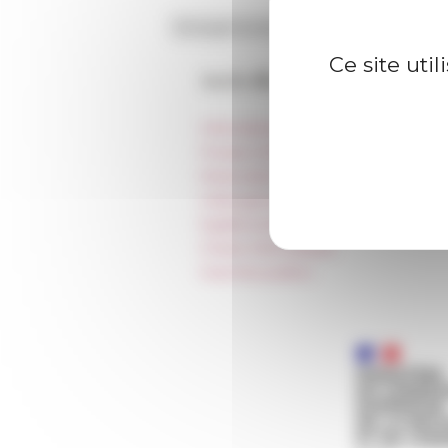
Ce site uti
Accès directs
Informations pratiques
Presse et kit logo
Réservation de salles et tournages
Hébergement
Égalité professionnelle
Charte informatique
Marchés publics