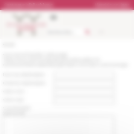
Panneau de gestion des cookies
Catalogue bibliothèque
Librairie en ligne
Accueil
Vous recommandez cette page
:
https://www.efrome.it/publications/actualites-et-
evenements/actualite/sidi-jdidi-iiides-monnaies-a-larcheologie
Nom du destinataire :
Email du destinataire :
Votre nom :
Votre mail :
Commentaire
(optionnel):