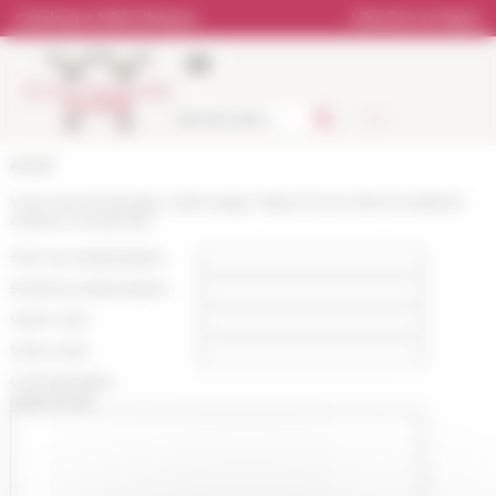
Panneau de gestion des cookies
Catalogue bibliothèque
Librairie en ligne
Accueil
Vous recommandez cette page :
https://www.efrome.it/p/anr-
carracci-conservart
Nom du destinataire :
Email du destinataire :
Votre nom :
Votre mail :
Commentaire
(optionnel):