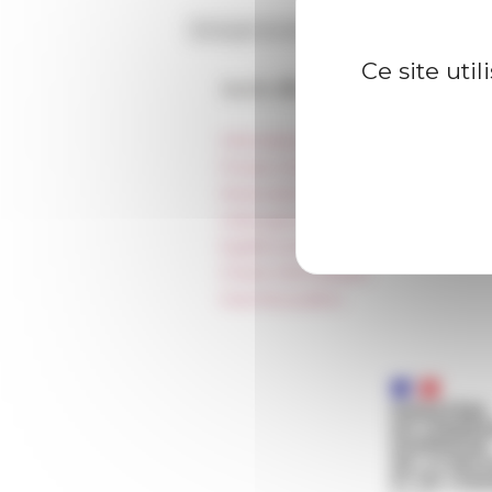
Ce site uti
Accès directs
Informations pratiques
Presse et kit logo
Réservation de salles et tournages
Hébergement
Égalité professionnelle
Charte informatique
Marchés publics