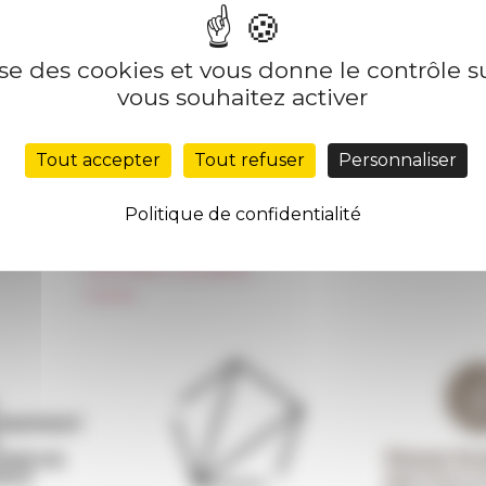
lise des cookies et vous donne le contrôle 
Nos autres sites
Suivre 
vous souhaitez activer
Réseau des Écoles françaises à l’étranger
S'INS
Tout accepter
Tout refuser
Personnaliser
Unione Internazionale
Carnets de recherche
Politique de confidentialité
Carnet « À l’École de toute l’Italie »
Carnet Farnèse150
Information newsletter
FarNet