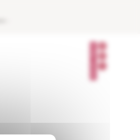
AUX
P
A
R
T
A
G
E
R