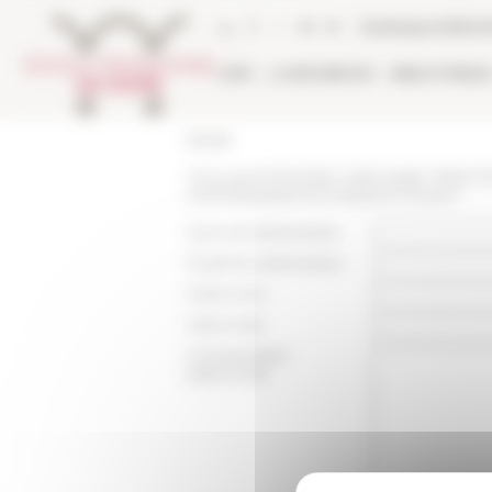
Panneau de gestion des cookies
Catalogue biblio
L'EFR
LA RECHERCHE
BIBLIOTHÈQU
Accueil
Vous recommandez cette page :
https:/
scientifique/personne/pierre-husson
Nom du destinataire :
Email du destinataire :
Votre nom :
Votre mail :
Commentaire
(optionnel):