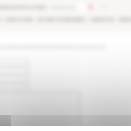
thèque
Librairie en ligne
E
PUBLICATIONS
EN LIGNE
LES PERSONNES
CANDIDATER
RÉSE
/www.efrome.it/les-personnes/membres-et-personnel-