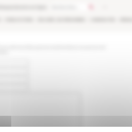
thèque
Librairie en ligne
E
PUBLICATIONS
EN LIGNE
LES PERSONNES
CANDIDATER
RÉSE
/www.efrome.it/les-personnes/membres-et-personnel-
sina