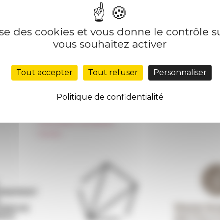
lise des cookies et vous donne le contrôle 
Nos autres sites
Suivre 
vous souhaitez activer
Réseau des Écoles françaises à l’étranger
S'INS
Tout accepter
Tout refuser
Personnaliser
Unione Internazionale
Carnets de recherche
Politique de confidentialité
Carnet « À l’École de toute l’Italie »
Carnet Farnèse150
Information newsletter
FarNet