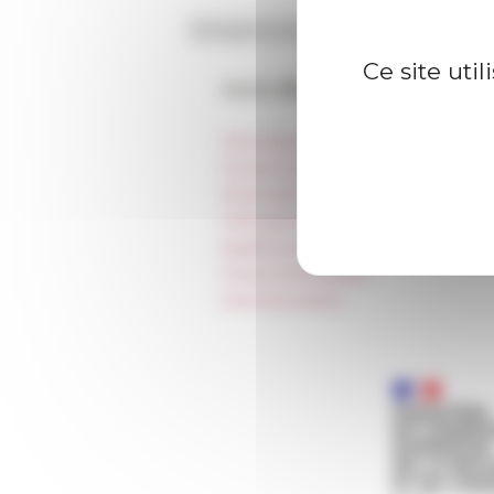
Ce site uti
Accès directs
Informations pratiques
Presse et kit logo
Réservation de salles et tournages
Hébergement
Égalité professionnelle
Charte informatique
Marchés publics