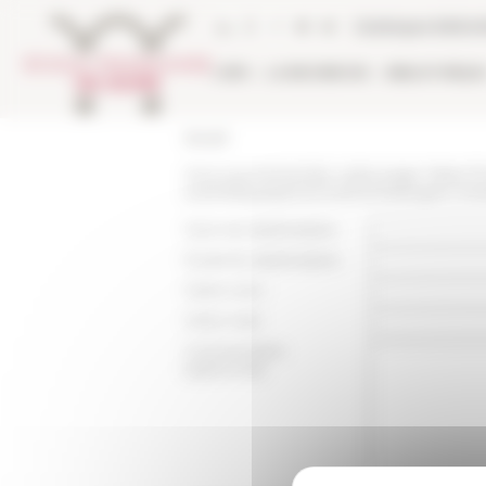
Panneau de gestion des cookies
Catalogue biblio
L'EFR
LA RECHERCHE
BIBLIOTHÈQU
Accueil
Vous recommandez cette page :
https:/
scientifique/personne/michelangelo-mes
Nom du destinataire :
Email du destinataire :
Votre nom :
Votre mail :
Commentaire
(optionnel):