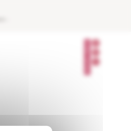
AUX
P
A
R
T
A
G
E
R