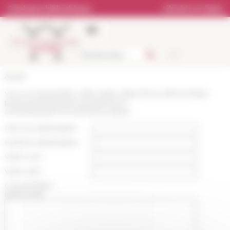
Panneau de gestion des cookies
Catalogue bibliothèque
Librairie en ligne
Accueil
Vous recommandez cette page :
https://www.efrome.it/les-
personnes/membres-et-personnel-
scientifique/personne/marine-lepee
Nom du destinataire :
Email du destinataire :
Votre nom :
Votre mail :
Commentaire
(optionnel):