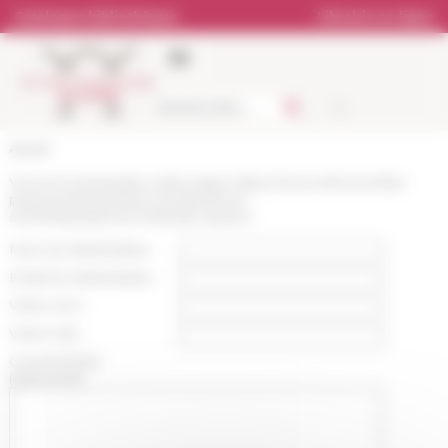
Panneau de gestion des cookies
Catalogue bibliothèque
Librairie en ligne
Accueil
Vous recommandez cette page :
https://www.efrome.it/les-
personnes/membres-et-personnel-
scientifique/personne/aude-durand
Nom du destinataire :
Email du destinataire :
Votre nom :
Votre mail :
Commentaire
(optionnel):