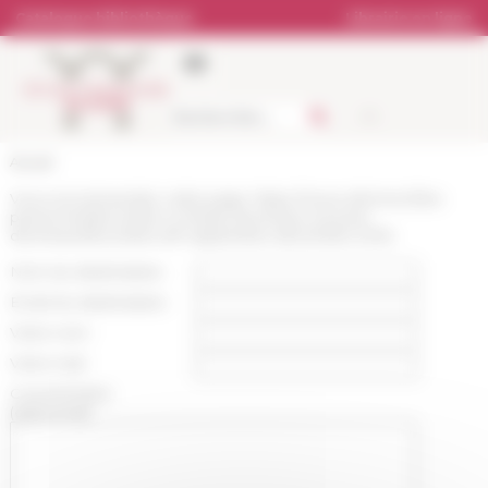
Panneau de gestion des cookies
Catalogue bibliothèque
Librairie en ligne
Accueil
Vous recommandez cette page :
https://www.efrome.it/les-
personnes/boursiers-contrats-doctoraux-et-post-
doctoraux/boursiers-efr-septembre-decembre-2016
Nom du destinataire :
Email du destinataire :
Votre nom :
Votre mail :
Commentaire
(optionnel):