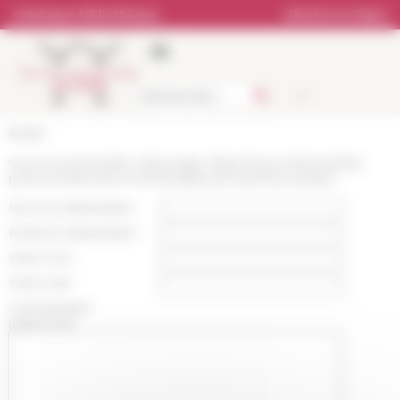
Panneau de gestion des cookies
Catalogue bibliothèque
Librairie en ligne
Accueil
Vous recommandez cette page :
https://www.efrome.it/les-
personnes/anciens-membres/personne/chloe-tardivel
Nom du destinataire :
Email du destinataire :
Votre nom :
Votre mail :
Commentaire
(optionnel):