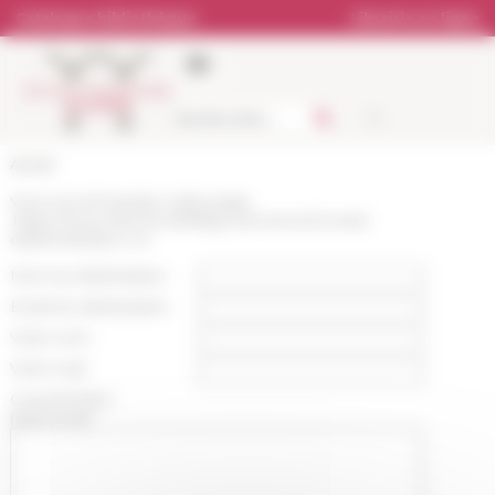
Panneau de gestion des cookies
Catalogue bibliothèque
Librairie en ligne
Accueil
Vous recommandez cette page
:
https://www.efrome.it/lefr/gouvernance/conseil-
dadministration-ca
Nom du destinataire :
Email du destinataire :
Votre nom :
Votre mail :
Commentaire
(optionnel):