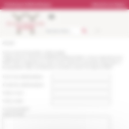
Panneau de gestion des cookies
Catalogue bibliothèque
Librairie en ligne
Accueil
Vous recommandez cette page
:
https://www.efrome.it/lefr/actualites/video-roma-napoleonica-
1809-1814-regards-sur-des-reves-devenus-projets-episode-2-
la-question-des-cimetieres-romains-avant-et-apres-1809
Nom du destinataire :
Email du destinataire :
Votre nom :
Votre mail :
Commentaire
(optionnel):