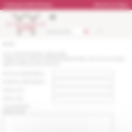
Panneau de gestion des cookies
Catalogue bibliothèque
Librairie en ligne
Accueil
Vous recommandez cette page
:
https://www.efrome.it/lefr/actualites/video-me-too-au-moyen-
age-la-violence-des-sources
Nom du destinataire :
Email du destinataire :
Votre nom :
Votre mail :
Commentaire
(optionnel):