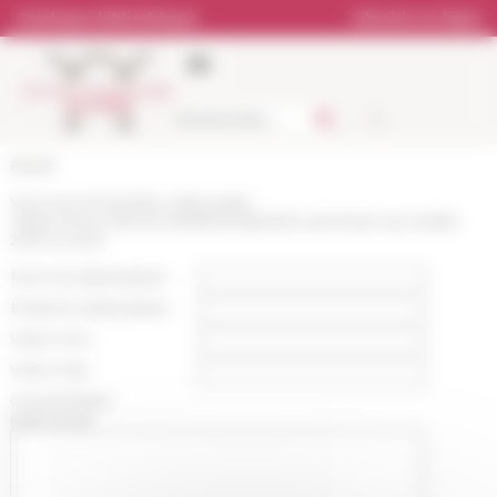
Panneau de gestion des cookies
Catalogue bibliothèque
Librairie en ligne
Accueil
Vous recommandez cette page
:
https://www.efrome.it/lefr/actualites/le-seminaire-du-resefe-
2021-a-rome
Nom du destinataire :
Email du destinataire :
Votre nom :
Votre mail :
Commentaire
(optionnel):