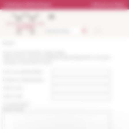
Panneau de gestion des cookies
Catalogue bibliothèque
Librairie en ligne
Accueil
Vous recommandez cette page
:
https://www.efrome.it/lefr/actualites/disparition-de-jean-
claude-richard-1934-2024
Nom du destinataire :
Email du destinataire :
Votre nom :
Votre mail :
Commentaire
(optionnel):