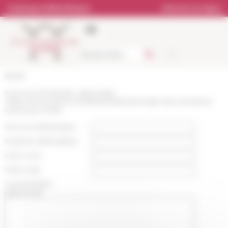
Panneau de gestion des cookies
Catalogue bibliothèque
Librairie en ligne
Accueil
Vous recommandez cette page
:
https://www.efrome.it/lefr/actualites/actualite-des-membres-
mai-et-juin-2026
Nom du destinataire :
Email du destinataire :
Votre nom :
Votre mail :
Commentaire
(optionnel):