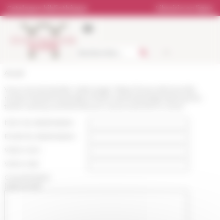
Panneau de gestion des cookies
Catalogue bibliothèque
Librairie en ligne
Accueil
Vous recommandez cette page :
https://www.efrome.it/la-
recherche/seminaires/prochains-seminaires/gendering-the-
tenth-century-recherches-en-cours-ricerche-in-corso
Nom du destinataire :
Email du destinataire :
Votre nom :
Votre mail :
Commentaire
(optionnel):