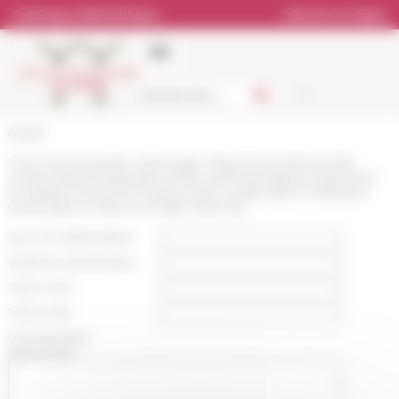
Panneau de gestion des cookies
Catalogue bibliothèque
Librairie en ligne
Accueil
Vous recommandez cette page :
https://www.efrome.it/la-
recherche/seminaires/prochains-seminaires/gares-batiments-
et-infrastructures-ferroviaires-entre-modernites-et-identites-
territoriales-en-france-et-ltalie-1918-1945
Nom du destinataire :
Email du destinataire :
Votre nom :
Votre mail :
Commentaire
(optionnel):