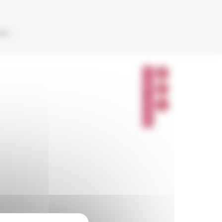
AUX
P
A
R
T
A
G
E
R