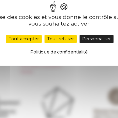
lise des cookies et vous donne le contrôle 
Nos autres sites
Suivre 
vous souhaitez activer
Réseau des Écoles françaises à l’étranger
S'INS
Tout accepter
Tout refuser
Personnaliser
Unione Internazionale
Carnets de recherche
Politique de confidentialité
Carnet « À l’École de toute l’Italie »
Carnet Farnèse150
Information newsletter
FarNet