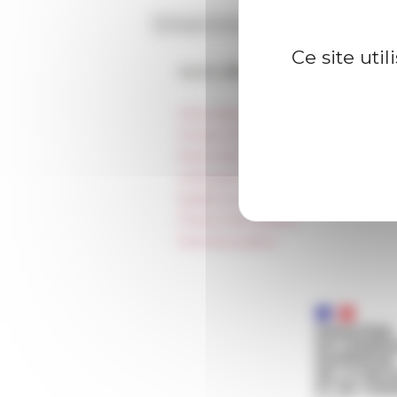
Ce site uti
Accès directs
Informations pratiques
Presse et kit logo
Réservation de salles et tournages
Hébergement
Égalité professionnelle
Charte informatique
Marchés publics