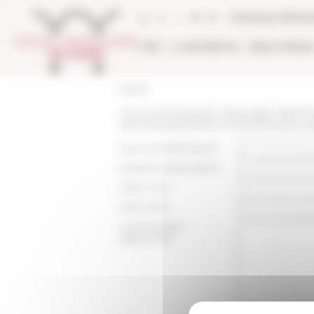
Panneau de gestion des cookies
Catalogue biblio
L'EFR
LA RECHERCHE
BIBLIOTHÈQU
Accueil
Vous recommandez cette page :
https:/
seminaires/exposition-maschinenraum-d
Nom du destinataire :
Email du destinataire :
Votre nom :
Votre mail :
Commentaire
(optionnel):