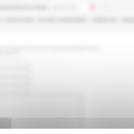
thèque
Librairie en ligne
E
PUBLICATIONS
EN LIGNE
LES PERSONNES
CANDIDATER
RÉSE
/www.efrome.it/la-recherche/seminaires/prochains-
er-goetter