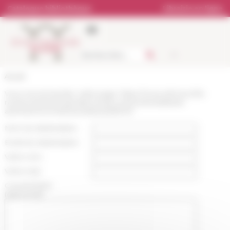
Panneau de gestion des cookies
Catalogue bibliothèque
Librairie en ligne
Accueil
Vous recommandez cette page :
https://www.efrome.it/la-
recherche/seminaires/prochains-seminaires/default-
aa1343a712c014603acadd42e9bf041f
Nom du destinataire :
Email du destinataire :
Votre nom :
Votre mail :
Commentaire
(optionnel):