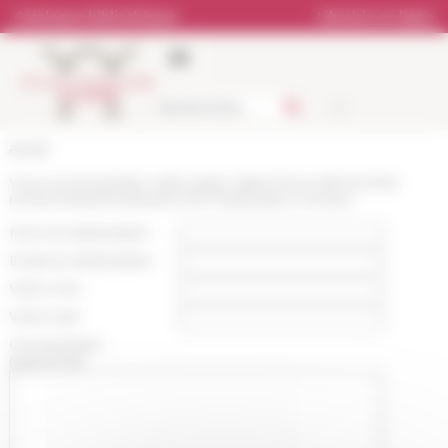
Panneau de gestion des cookies
Catalogue bibliothèque
Librairie en ligne
Accueil
Vous recommandez cette page :
https://www.efrome.it/la-
recherche/seminaires/circolo-medievistico-romano
Nom du destinataire :
Email du destinataire :
Votre nom :
Votre mail :
Commentaire
(optionnel):