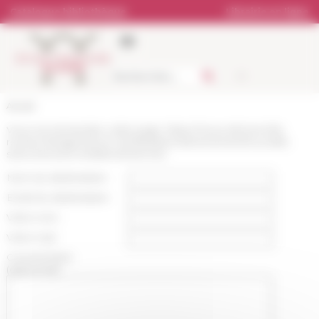
Panneau de gestion des cookies
Catalogue bibliothèque
Librairie en ligne
Accueil
Vous recommandez cette page :
https://www.efrome.it/la-
recherche/agenda-et-manifestations/evenement/nouvelle-
serie-lectures-mediterraneennes
Nom du destinataire :
Email du destinataire :
Votre nom :
Votre mail :
Commentaire
(optionnel):