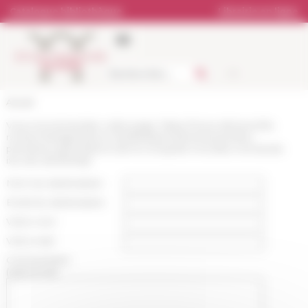
Panneau de gestion des cookies
Catalogue bibliothèque
Librairie en ligne
Accueil
Vous recommandez cette page :
https://www.efrome.it/la-
recherche/agenda-et-manifestations/evenement/les-
premieres-generations-de-la-conquete-mondes-normands-
ixe-xiie-sieclenbsp
Nom du destinataire :
Email du destinataire :
Votre nom :
Votre mail :
Commentaire
(optionnel):