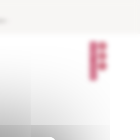
AUX
P
A
R
T
A
G
E
R