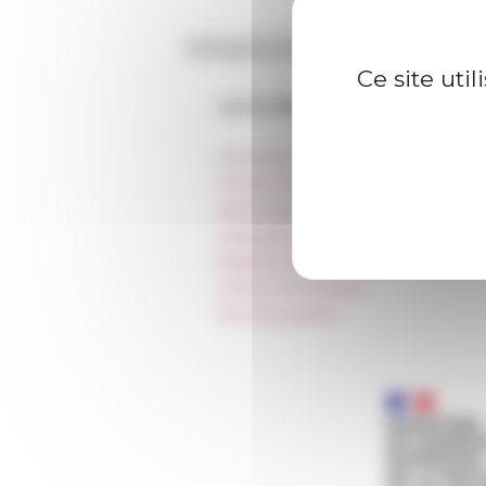
Ce site uti
Accès directs
Informations pratiques
Presse et kit logo
Réservation de salles et tournages
Hébergement
Égalité professionnelle
Charte informatique
Marchés publics