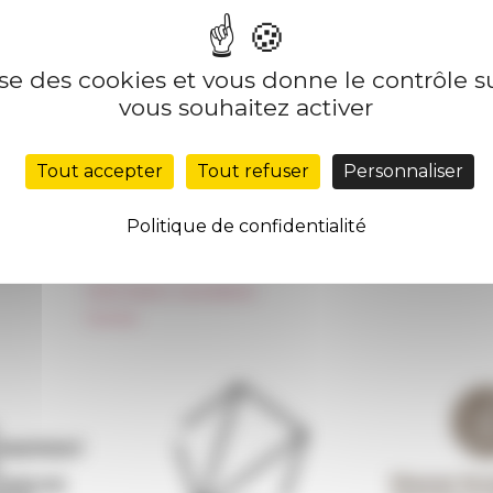
lise des cookies et vous donne le contrôle 
vous souhaitez activer
Nos autres sites
Suivre 
Réseau des Écoles françaises à l’étranger
Tout accepter
Tout refuser
Personnaliser
S'INS
Unione Internazionale
Carnets de recherche
Politique de confidentialité
Carnet « À l’École de toute l’Italie »
Carnet Farnèse150
Information newsletter
FarNet