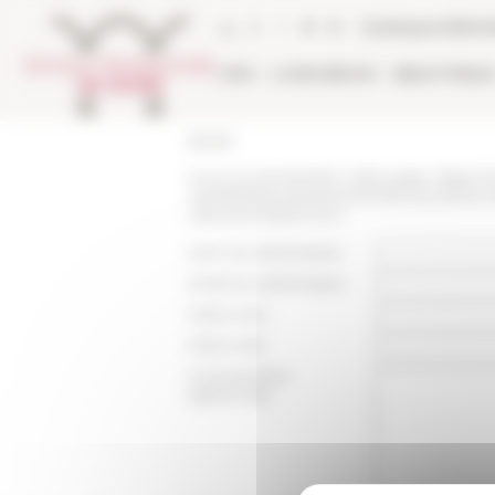
Panneau de gestion des cookies
Catalogue biblio
L'EFR
LA RECHERCHE
BIBLIOTHÈQU
Accueil
Vous recommandez cette page :
https:/
manifestations/evenement/le-pontificat-de
vaticanes-bilans-his-1
Nom du destinataire :
Email du destinataire :
Votre nom :
Votre mail :
Commentaire
(optionnel):