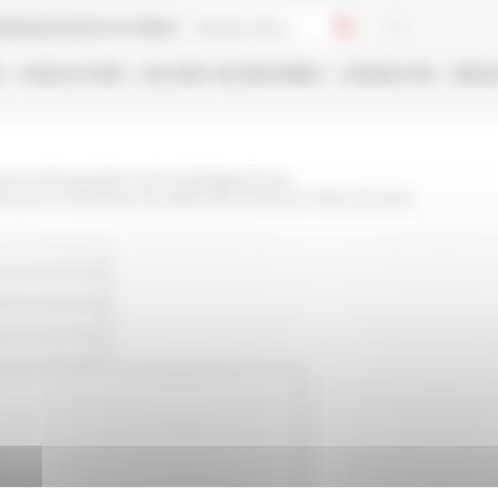
thèque
Librairie en ligne
E
PUBLICATIONS
EN LIGNE
LES PERSONNES
CANDIDATER
RÉSE
/www.efrome.it/la-recherche/agenda-et-
-pie-xii-1939-58-a-la-veille-de-louverture-des-archives-