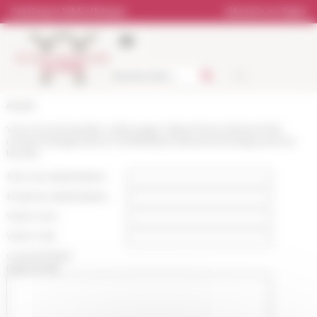
Panneau de gestion des cookies
Catalogue bibliothèque
Librairie en ligne
Accueil
Vous recommandez cette page :
https://www.efrome.it/la-
recherche/agenda-et-manifestations/evenement/gouverner-
les-iles
Nom du destinataire :
Email du destinataire :
Votre nom :
Votre mail :
Commentaire
(optionnel):