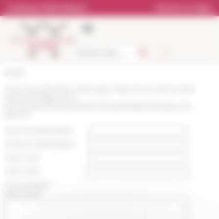
Panneau de gestion des cookies
Catalogue bibliothèque
Librairie en ligne
Accueil
Vous recommandez cette page :
https://www.efrome.it/la-
recherche/agenda-et-
manifestations/evenement/colloquenbspthematique-de-
laiecm3
Nom du destinataire :
Email du destinataire :
Votre nom :
Votre mail :
Commentaire
(optionnel):