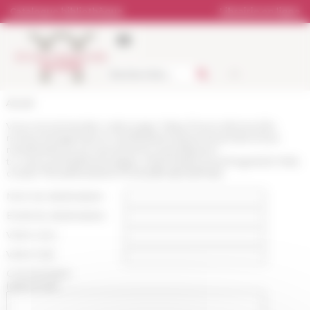
Panneau de gestion des cookies
Catalogue bibliothèque
Librairie en ligne
Accueil
Vous recommandez cette page :
https://www.efrome.it/la-
recherche/agenda-et-manifestations/evenement/archives-
manifestations-et-evenements-scientifiques?
tx_news_pi1%5B%40widget_0%5D%5BcurrentPage%5D=95&
cHash=754487b06129c170422df5c6b06d74bb
Nom du destinataire :
Email du destinataire :
Votre nom :
Votre mail :
Commentaire
(optionnel):