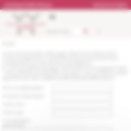
Panneau de gestion des cookies
Catalogue bibliothèque
Librairie en ligne
Accueil
Vous recommandez cette page :
https://www.efrome.it/la-
recherche/agenda-et-manifestations/evenement/archives-
manifestations-et-evenements-scientifiques?
tx_news_pi1%5B%40widget_0%5D%5BcurrentPage%5D=5&tx
_news_pi1%5Bcontroller%5D=News&tx_news_pi1%5BcurrentP
age%5D=1&cHash=14883fcd71684eb82de1e2ff9ead25ce
Nom du destinataire :
Email du destinataire :
Votre nom :
Votre mail :
Commentaire
(optionnel):