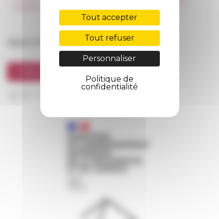
Information newsletter
Marchés publics
FarNet
Tout accepter
Tout refuser
Suivre l’EFR
Personnaliser
S'INSCRIRE À LA NEWSLETTER
Politique de
confidentialité