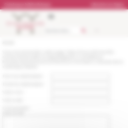
Panneau de gestion des cookies
Catalogue bibliothèque
Librairie en ligne
Accueil
Vous recommandez cette page :
https://www.efrome.it/la-
recherche/actualite-et-appels/appels-a-candidature-
formations/summerschool-feminicon-formation-a-letude-de-la-
ceramique-italiote
Nom du destinataire :
Email du destinataire :
Votre nom :
Votre mail :
Commentaire
(optionnel):