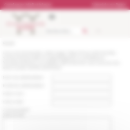
Panneau de gestion des cookies
Catalogue bibliothèque
Librairie en ligne
Accueil
Vous recommandez cette page :
https://www.efrome.it/la-
recherche/actualite-et-appels/appels-a-candidature-
formations/retour-sur-latelier-dintroduction-aux-sources-du-
droit-romain-31/08-4/09/2020
Nom du destinataire :
Email du destinataire :
Votre nom :
Votre mail :
Commentaire
(optionnel):