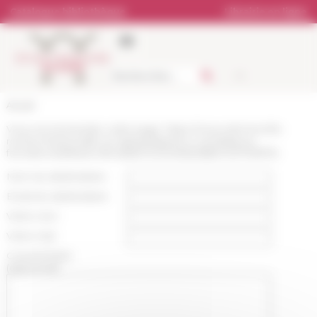
Panneau de gestion des cookies
Catalogue bibliothèque
Librairie en ligne
Accueil
Vous recommandez cette page :
https://www.efrome.it/la-
recherche/actualite-et-appels/appels-a-candidature-
formations/default-ef9cab82724cb4fda3d8b10057399f7b
Nom du destinataire :
Email du destinataire :
Votre nom :
Votre mail :
Commentaire
(optionnel):