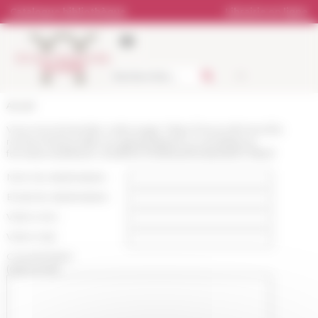
Panneau de gestion des cookies
Catalogue bibliothèque
Librairie en ligne
Accueil
Vous recommandez cette page :
https://www.efrome.it/la-
recherche/actualite-et-appels/appels-a-candidature-
formations/default-c32df0b737a98ad4f54bbb65fc178b2f
Nom du destinataire :
Email du destinataire :
Votre nom :
Votre mail :
Commentaire
(optionnel):