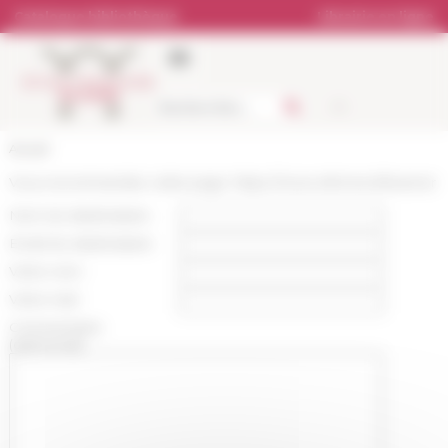
Panneau de gestion des cookies
Catalogue bibliothèque
Librairie en ligne
Accueil
Vous recommandez cette page :
https://www.efrome.it/kvarner
Nom du destinataire :
Email du destinataire :
Votre nom :
Votre mail :
Commentaire
(optionnel):