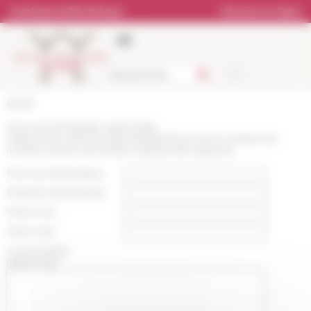
Panneau de gestion des cookies
Catalogue bibliothèque
Librairie en ligne
Accueil
Vous recommandez cette page
:
https://www.efrome.it/evenement/rome-et-le-comput-du-
monde-mesure-du-temps-maitrise-des-espaces
Nom du destinataire :
Email du destinataire :
Votre nom :
Votre mail :
Commentaire
(optionnel):