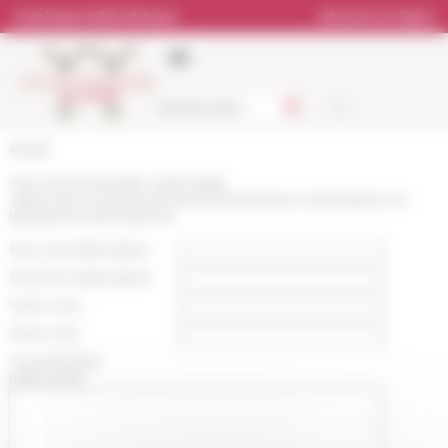
Panneau de gestion des cookies
Catalogue bibliothèque
Librairie en ligne
Accueil
Vous recommandez cette page
:
https://www.efrome.it/evenement/reseaux-catholiques-un-
laboratoire-transnational
Nom du destinataire :
Email du destinataire :
Votre nom :
Votre mail :
Commentaire
(optionnel):