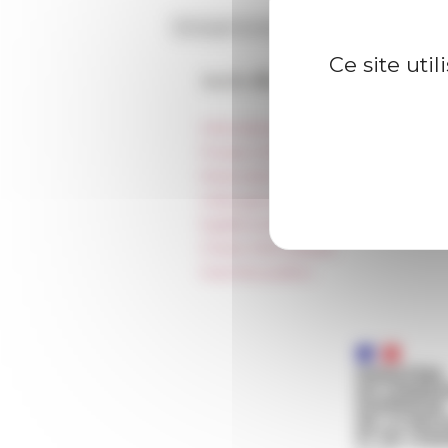
Ce site uti
Accès directs
Informations pratiques
Presse et kit logo
Réservation de salles et tournages
Hébergement
Égalité professionnelle
Charte informatique
Marchés publics