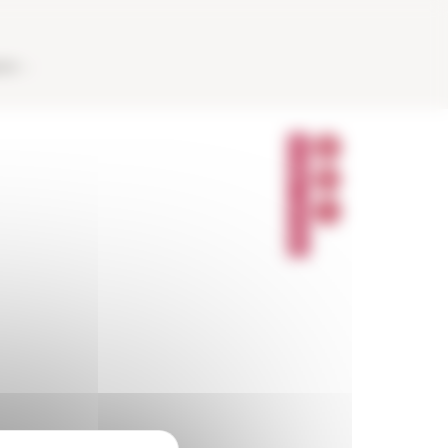
AUX
P
A
R
T
A
G
E
R