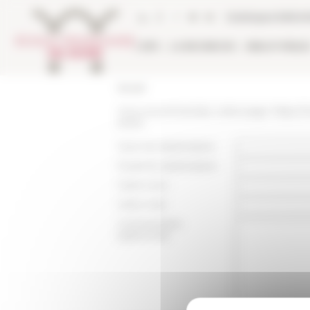
Panneau de gestion des cookies
Catalogue biblio
L'EFR
LA RECHERCHE
BIBLIOTHÈQU
Accueil
Vous recommandez cette page :
https:/
ames
Nom du destinataire :
Email du destinataire :
Votre nom :
Votre mail :
Commentaire
(optionnel):