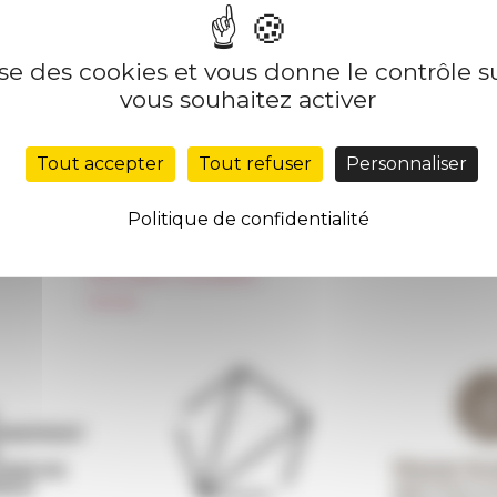
lise des cookies et vous donne le contrôle 
Nos autres sites
Suivre 
vous souhaitez activer
Réseau des Écoles françaises à l’étranger
S'INS
Tout accepter
Tout refuser
Personnaliser
Unione Internazionale
Carnets de recherche
Politique de confidentialité
Carnet « À l’École de toute l’Italie »
Carnet Farnèse150
Information newsletter
FarNet