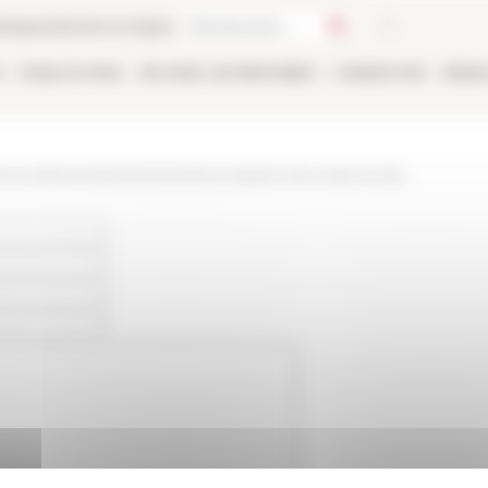
thèque
Librairie en ligne
E
PUBLICATIONS
EN LIGNE
LES PERSONNES
CANDIDATER
RÉSE
/www.efrome.it/evenement/reconquerir-les-corps-et-les-